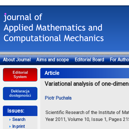
About Journal
Aims and scope
Editorial Board
For Autho
Deklaracja dostępności
Article
Editorial
System
Variational analysis of one-dim
Deklaracja
dostępności
Piotr Puchała
Issues:
Scientific Research of the Institute of 
Year 2011, Volume 10, Issue 1, Pages 2
Search
In print