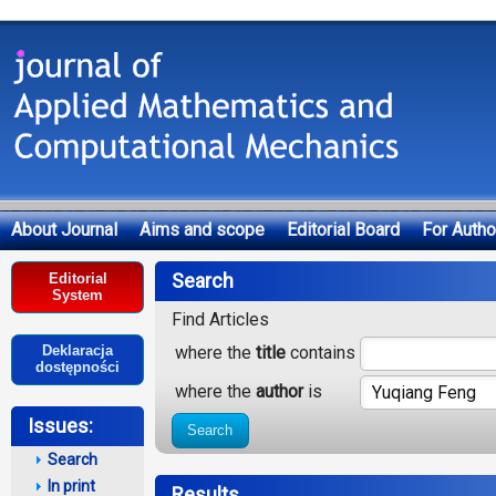
About Journal
Aims and scope
Editorial Board
For Autho
Deklaracja dostępności
Search
Editorial
System
Find Articles
where the
title
contains
Deklaracja
dostępności
where the
author
is
Issues:
Search
Search
In print
Results